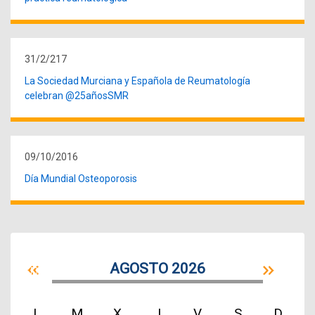
31/2/217
La Sociedad Murciana y Española de Reumatología
celebran @25añosSMR
09/10/2016
Día Mundial Osteoporosis
AGOSTO 2026
L
M
X
J
V
S
D