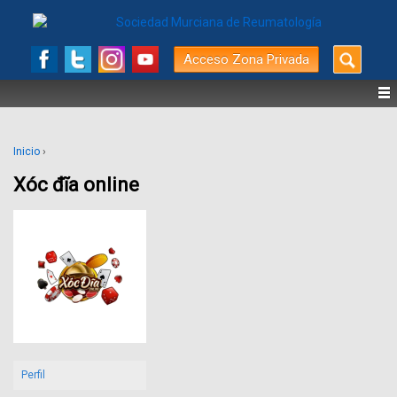
Buscar
Acceso Zona Privada
por:
Inicio
›
Xóc đĩa online
Perfil