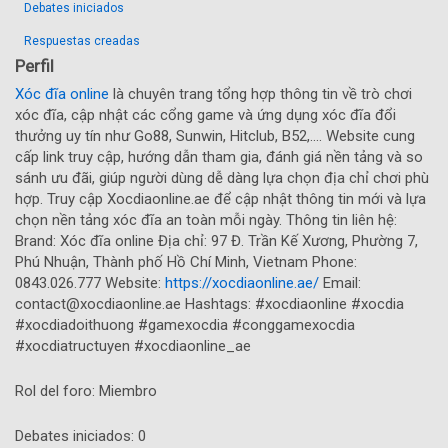
Debates iniciados
Respuestas creadas
Perfil
Xóc đĩa online
là chuyên trang tổng hợp thông tin về trò chơi
xóc đĩa, cập nhật các cổng game và ứng dụng xóc đĩa đổi
thưởng uy tín như Go88, Sunwin, Hitclub, B52,.... Website cung
cấp link truy cập, hướng dẫn tham gia, đánh giá nền tảng và so
sánh ưu đãi, giúp người dùng dễ dàng lựa chọn địa chỉ chơi phù
hợp. Truy cập Xocdiaonline.ae để cập nhật thông tin mới và lựa
chọn nền tảng xóc đĩa an toàn mỗi ngày. Thông tin liên hệ:
Brand: Xóc đĩa online Địa chỉ: 97 Đ. Trần Kế Xương, Phường 7,
Phú Nhuận, Thành phố Hồ Chí Minh, Vietnam Phone:
0843.026.777 Website:
https://xocdiaonline.ae/
Email:
contact@xocdiaonline.ae Hashtags: #xocdiaonline #xocdia
#xocdiadoithuong #gamexocdia #conggamexocdia
#xocdiatructuyen #xocdiaonline_ae
Rol del foro: Miembro
Debates iniciados: 0