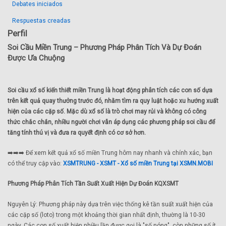
Debates iniciados
Respuestas creadas
Perfil
Soi Cầu Miền Trung – Phương Pháp Phân Tích Và Dự Đoán
Được Ưa Chuộng
Soi cầu xổ số kiến thiết miền Trung là hoạt động phân tích các con số dựa
trên kết quả quay thưởng trước đó, nhằm tìm ra quy luật hoặc xu hướng xuất
hiện của các cặp số. Mặc dù xổ số là trò chơi may rủi và không có công
thức chắc chắn, nhiều người chơi vẫn áp dụng các phương pháp soi cầu để
tăng tính thú vị và đưa ra quyết định có cơ sở hơn.
➡️➡️➡️ Để xem kết quả xổ số miền Trung hôm nay nhanh và chính xác, bạn
có thể truy cập vào:
XSMTRUNG - XSMT - Xổ số miền Trung tại XSMN.MOBI
Phương Pháp Phân Tích Tần Suất Xuất Hiện Dự Đoán KQXSMT
Nguyên Lý: Phương pháp này dựa trên việc thống kê tần suất xuất hiện của
các cặp số (loto) trong một khoảng thời gian nhất định, thường là 10-30
ngày. Các con số xuất hiện nhiều lần được gọi là "số nóng", còn những số ít