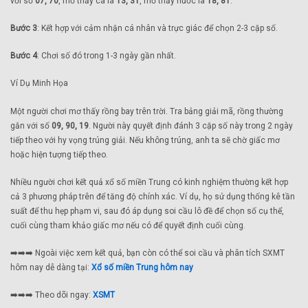
với số
07, 70
, mơ thấy cá là
13, 31
, mơ thấy nước là
18, 81
.
Bước 3
: Kết hợp với cảm nhận cá nhân và trực giác để chọn 2-3 cặp số.
Bước 4
: Chơi số đó trong 1-3 ngày gần nhất.
Ví Dụ Minh Họa
Một người chơi mơ thấy rồng bay trên trời. Tra bảng giải mã, rồng thường
gắn với số
09, 90, 19
. Người này quyết định đánh 3 cặp số này trong 2 ngày
tiếp theo với hy vọng trúng giải. Nếu không trúng, anh ta sẽ chờ giấc mơ
hoặc hiện tượng tiếp theo.
Nhiều người chơi kết quả xổ số miền Trung có kinh nghiệm thường kết hợp
cả 3 phương pháp trên để tăng độ chính xác. Ví dụ, họ sử dụng thống kê tần
suất để thu hẹp phạm vi, sau đó áp dụng soi cầu lô đề để chọn số cụ thể,
cuối cùng tham khảo giấc mơ nếu có để quyết định cuối cùng.
➡️➡️➡️ Ngoài việc xem kết quả, bạn còn có thể soi cầu và phân tích SXMT
hôm nay dễ dàng tại:
Xổ số miền Trung hôm nay
➡️➡️➡️ Theo dõi ngay:
XSMT