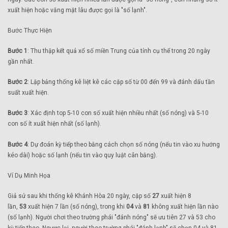
xuất hiện hoặc vắng mặt lâu được gọi là "số lạnh".
Bước Thực Hiện
Bước 1
: Thu thập kết quả xổ số miền Trung của tỉnh cụ thể trong 20 ngày
gần nhất.
Bước 2
: Lập bảng thống kê liệt kê các cặp số từ 00 đến 99 và đánh dấu tần
suất xuất hiện.
Bước 3
: Xác định top 5-10 con số xuất hiện nhiều nhất (số nóng) và 5-10
con số ít xuất hiện nhất (số lạnh).
Bước 4
: Dự đoán kỳ tiếp theo bằng cách chọn số nóng (nếu tin vào xu hướng
kéo dài) hoặc số lạnh (nếu tin vào quy luật cân bằng).
Ví Dụ Minh Họa
Giả sử sau khi thống kê Khánh Hòa 20 ngày, cặp số
27
xuất hiện 8
lần,
53
xuất hiện 7 lần (số nóng), trong khi
04
và
81
không xuất hiện lần nào
(số lạnh). Người chơi theo trường phái "đánh nóng" sẽ ưu tiên 27 và 53 cho
kỳ tiếp theo. Ngược lại, người theo trường phái "đánh lạnh" sẽ chọn 04 và 81