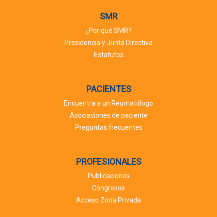
SMR
¿Por qué SMR?
Presidencia y Junta Directiva
Estatutos
PACIENTES
Encuentra a un Reumatólogo
Asociaciones de paciente
Preguntas frecuentes
PROFESIONALES
Publicaciones
Congresos
Acceso Zona Privada