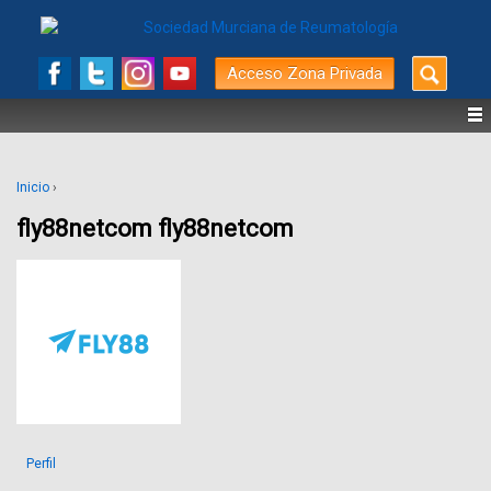
Buscar
Acceso Zona Privada
por:
Inicio
›
fly88netcom fly88netcom
Perfil