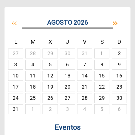
AGOSTO 2026
L
M
X
J
V
S
D
27
28
29
30
31
1
2
3
4
5
6
7
8
9
10
11
12
13
14
15
16
17
18
19
20
21
22
23
24
25
26
27
28
29
30
31
1
2
3
4
5
6
Eventos