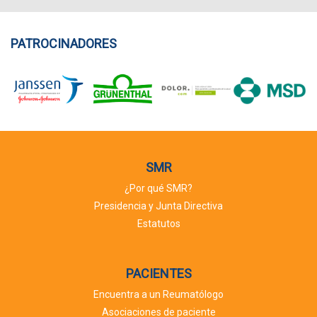
PATROCINADORES
SMR
¿Por qué SMR?
Presidencia y Junta Directiva
Estatutos
PACIENTES
Encuentra a un Reumatólogo
Asociaciones de paciente