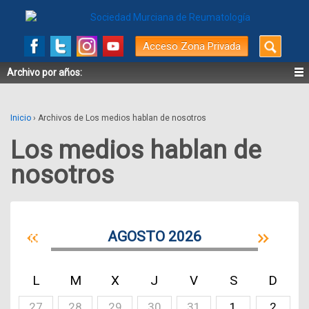
Buscar
Acceso Zona Privada
por:
Archivo por años:
Inicio
›
Archivos de Los medios hablan de nosotros
Los medios hablan de
nosotros
AGOSTO 2026
L
M
X
J
V
S
D
27
28
29
30
31
1
2